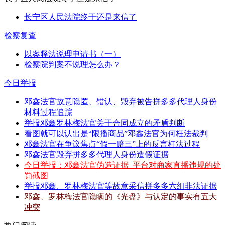
长宁区人民法院终于还是来信了
检察复查
以案释法说理申请书（一）
检察院判案不说理怎么办？
今日举报
邓鑫法官故意隐匿、错认、毁弃被告拼多多代理人身份
材料过程追踪
举报邓鑫罗林梅法官关于合同成立的矛盾判断
看图就可以认出是“限播商品”邓鑫法官为何枉法裁判
邓鑫法官在争议焦点“假一赔三”上的反言枉法过程
邓鑫法官毁弃拼多多代理人身份造假证据
今日举报：邓鑫法官伪造证据_平台对商家直播违规的处
罚截图
举报邓鑫、罗林梅法官等故意采信拼多多六组非法证据
邓鑫、罗林梅法官隐瞒的《光盘》与认定的事实有五大
冲突