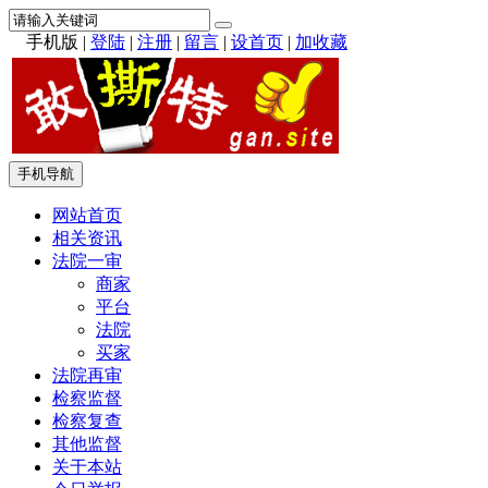
手机版
|
登陆
|
注册
|
留言
|
设首页
|
加收藏
手机导航
网站首页
相关资讯
法院一审
商家
平台
法院
买家
法院再审
检察监督
检察复查
其他监督
关于本站