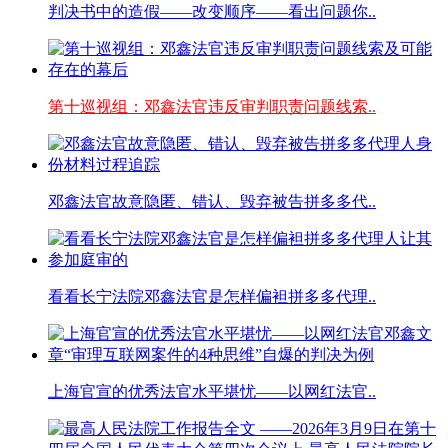
判决书中的造假——改变顺序——看出问题你..
第十巡视组：邓鑫法官违反审判职责问题线索..
邓鑫法官故意隐匿、错认、毁弃被告拼多多代..
看看长宁法院邓鑫法官是怎样偏袒拼多多代理..
上海官宣的优秀法官水平堪忧——以网红法官..