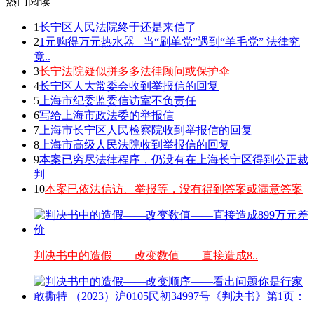
热门阅读
1
长宁区人民法院终于还是来信了
2
1元购得万元热水器 _当“刷单党”遇到“羊毛党” 法律究
竟..
3
长宁法院疑似拼多多法律顾问或保护伞
4
长宁区人大常委会收到举报信的回复
5
上海市纪委监委信访室不负责任
6
写给上海市政法委的举报信
7
上海市长宁区人民检察院收到举报信的回复
8
上海市高级人民法院收到举报信的回复
9
本案已穷尽法律程序，仍没有在上海长宁区得到公正裁
判
10
本案已依法信访、举报等，没有得到答案或满意答案
判决书中的造假——改变数值——直接造成8..