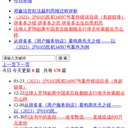
今日举报
邓鑫法官枉法裁判思维过程评析
（2023）沪0105民初34997号案件错误目录（有超链接）
拼多多之错 拼多多之恶 拼多多出生自带邪恶
法律人罗翔如果中国老百姓都敢去行使天价索赔会怎么
样
从拼多多《用户服务协议》看电商先天之错 ——以
（2023）沪0105民初34997号案件为例
搜 索
上一页
下一页
今日
今天更新
0
篇 共有
178
篇
01-23
（2023）沪0105民初34997号案件错误目录（有超
链接）
12-22
法律人罗翔如果中国老百姓都敢去行使天价索赔会
怎么样
12-09
从拼多多《用户服务协议》看电商先天之错 ——
以（2023）沪0105民..
05-30
判决书中的造假——改变数值——直接造成899万
元差价