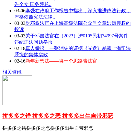
告全文 国务院总..
03-06
李强在政府工作报告中指出，深入推进依法行政，
严格依照宪法法律..
03-03
对邓鑫法官在上海高级法院公众号文章涉嫌侵权的
投诉
03-03
关于邓鑫法官在（2023）沪0105民初34997号案件
违纪违法问题举报
02-18
真人举报：一张消失的证据《光盘》暴露上海司法
系统的集体腐败
02-16
新年新想法——换一个思路告法官
相关资讯
拼多多之错 拼多多之恶 拼多多出生自带邪恶
拼多多之错拼多多之恶拼多多出生自带邪恶