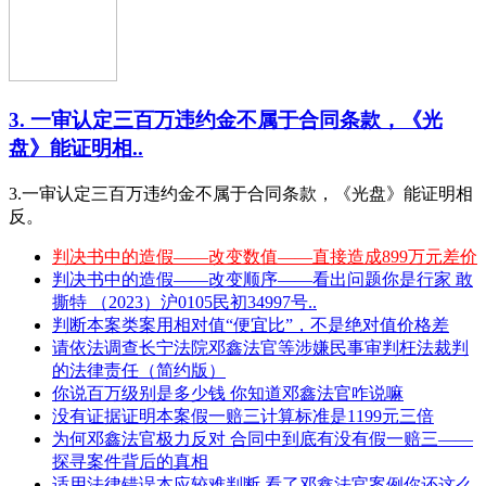
3. 一审认定三百万违约金不属于合同条款，《光
盘》能证明相..
3.一审认定三百万违约金不属于合同条款，《光盘》能证明相
反。
判决书中的造假——改变数值——直接造成899万元差价
判决书中的造假——改变顺序——看出问题你是行家 敢
撕特 （2023）沪0105民初34997号..
判断本案类案用相对值“便宜比”，不是绝对值价格差
请依法调查长宁法院邓鑫法官等涉嫌民事审判枉法裁判
的法律责任（简约版）
你说百万级别是多少钱 你知道邓鑫法官咋说嘛
没有证据证明本案假一赔三计算标准是1199元三倍
为何邓鑫法官极力反对 合同中到底有没有假一赔三——
探寻案件背后的真相
适用法律错误本应较难判断 看了邓鑫法官案例你还这么