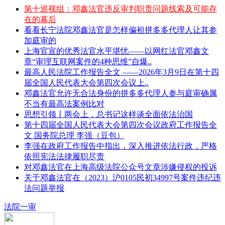
第十巡视组：邓鑫法官违反审判职责问题线索及可能存
在的幕后
看看长宁法院邓鑫法官是怎样偏袒拼多多代理人让其参
加庭审的
上海官宣的优秀法官水平堪忧——以网红法官邓鑫文
章“审理互联网案件的4种思维”自爆..
最高人民法院工作报告全文 ——2026年3月9日在第十四
届全国人民代表大会第四次会议上..
邓鑫法官允许无合法身份的拼多多代理人参与庭审确属
不当有最高法案例比对
思想引领丨两会上，总书记这样谈全面依法治国
第十四届全国人民代表大会第四次会议政府工作报告全
文 国务院总理 李强（豆包）
李强在政府工作报告中指出，深入推进依法行政，严格
依照宪法法律履职尽责
对邓鑫法官在上海高级法院公众号文章涉嫌侵权的投诉
关于邓鑫法官在（2023）沪0105民初34997号案件违纪违
法问题举报
法院一审