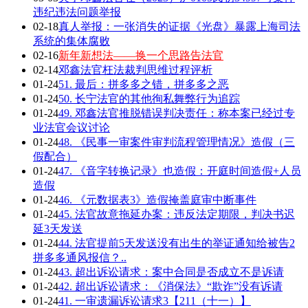
违纪违法问题举报
02-18
真人举报：一张消失的证据《光盘》暴露上海司法
系统的集体腐败
02-16
新年新想法——换一个思路告法官
02-14
邓鑫法官枉法裁判思维过程评析
01-24
51. 最后：拼多多之错，拼多多之恶
01-24
50. 长宁法官的其他徇私舞弊行为追踪
01-24
49. 邓鑫法官推脱错误判决责任：称本案已经过专
业法官会议讨论
01-24
48. 《民事一审案件审判流程管理情况》造假（三
假配合）
01-24
47. 《音字转换记录》也造假：开庭时间造假+人员
造假
01-24
46. 《元数据表3》造假掩盖庭审中断事件
01-24
45. 法官故意拖延办案：违反法定期限，判决书迟
延3天发送
01-24
44. 法官提前5天发送没有出生的举证通知给被告2
拼多多通风报信？..
01-24
43. 超出诉讼请求：案中合同是否成立不是诉请
01-24
42. 超出诉讼请求：《消保法》“欺诈”没有诉请
01-24
41. 一审遗漏诉讼请求3【211（十一）】