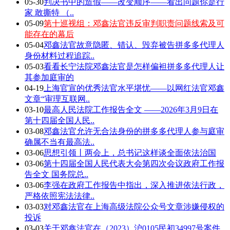
05-30
判决书中的造假——改变顺序——看出问题你是行
家 敢撕特 （..
05-09
第十巡视组：邓鑫法官违反审判职责问题线索及可
能存在的幕后
05-04
邓鑫法官故意隐匿、错认、毁弃被告拼多多代理人
身份材料过程追踪..
05-03
看看长宁法院邓鑫法官是怎样偏袒拼多多代理人让
其参加庭审的
04-19
上海官宣的优秀法官水平堪忧——以网红法官邓鑫
文章“审理互联网..
03-10
最高人民法院工作报告全文 ——2026年3月9日在
第十四届全国人民..
03-08
邓鑫法官允许无合法身份的拼多多代理人参与庭审
确属不当有最高法..
03-06
思想引领丨两会上，总书记这样谈全面依法治国
03-06
第十四届全国人民代表大会第四次会议政府工作报
告全文 国务院总..
03-06
李强在政府工作报告中指出，深入推进依法行政，
严格依照宪法法律..
03-03
对邓鑫法官在上海高级法院公众号文章涉嫌侵权的
投诉
03-03
关于邓鑫法官在（2023）沪0105民初34997号案件