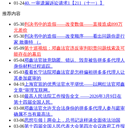
01-24
40. 一审遗漏诉讼请求1【211（十一）】
推荐内容
05-30
判决书中的造假——改变数值——直接造成899万
元差价
05-30
判决书中的造假——改变顺序——看出问题你是行
家 敢撕特 （..
05-09
第十巡视组：邓鑫法官违反审判职责问题线索及可
能存在的幕后
05-04
邓鑫法官故意隐匿、错认、毁弃被告拼多多代理人
身份材料过程追踪..
05-03
看看长宁法院邓鑫法官是怎样偏袒拼多多代理人让
其参加庭审的
04-19
上海官宣的优秀法官水平堪忧——以网红法官邓鑫
文章“审理互联网..
03-10
最高人民法院工作报告全文 ——2026年3月9日在
第十四届全国人民..
03-08
邓鑫法官允许无合法身份的拼多多代理人参与庭审
确属不当有最高法..
03-06
思想引领丨两会上，总书记这样谈全面依法治国
03-06
第十四届全国人民代表大会第四次会议政府工作报