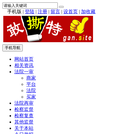
手机版
|
登陆
|
注册
|
留言
|
设首页
|
加收藏
手机导航
网站首页
相关资讯
法院一审
商家
平台
法院
买家
法院再审
检察监督
检察复查
其他监督
关于本站