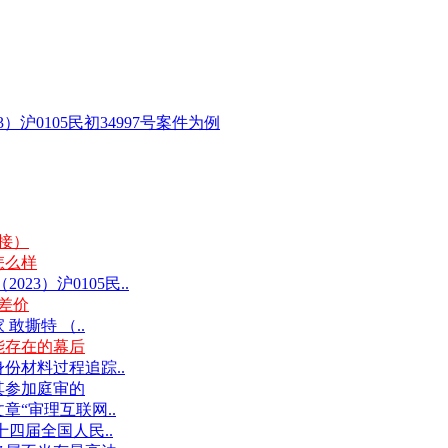
沪0105民初34997号案件为例
链接）
怎么样
3）沪0105民..
差价
撕特 （..
能存在的幕后
份材料过程追踪..
其参加庭审的
“审理互联网..
十四届全国人民..