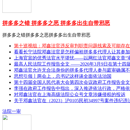
拼多多之错 拼多多之恶 拼多多出生自带邪恶
拼多多之错拼多多之恶拼多多出生自带邪恶
第十巡视组：邓鑫法官违反审判职责问题线索及可能存在
看看长宁法院邓鑫法官是怎样偏袒拼多多代理人让其参加
上海官宣的优秀法官水平堪忧——以网红法官邓鑫文章“审理
最高人民法院工作报告全文 ——2026年3月9日在第十四
邓鑫法官允许无合法身份的拼多多代理人参与庭审确属不
思想引领丨两会上，总书记这样谈全面依法治国
第十四届全国人民代表大会第四次会议政府工作报告全文 
李强在政府工作报告中指出，深入推进依法行政，严格依
对邓鑫法官在上海高级法院公众号文章涉嫌侵权的投诉
关于邓鑫法官在（2023）沪0105民初34997号案件违纪
法院一审