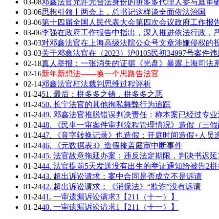
03-08
邓鑫法官允许无合法身份的拼多多代理人参与庭审确
03-06
思想引领丨两会上，总书记这样谈全面依法治国
03-06
第十四届全国人民代表大会第四次会议政府工作报告全
03-06
李强在政府工作报告中指出，深入推进依法行政，严
03-03
对邓鑫法官在上海高级法院公众号文章涉嫌侵权的
03-03
关于邓鑫法官在（2023）沪0105民初34997号案
02-18
真人举报：一张消失的证据《光盘》暴露上海司法
02-16
新年新想法——换一个思路告法官
02-14
邓鑫法官枉法裁判思维过程评析
01-24
51. 最后：拼多多之错，拼多多之恶
01-24
50. 长宁法官的其他徇私舞弊行为追踪
01-24
49. 邓鑫法官推脱错误判决责任：称本案已经过专
01-24
48. 《民事一审案件审判流程管理情况》造假（三
01-24
47. 《音字转换记录》也造假：开庭时间造假+人员
01-24
46. 《元数据表3》造假掩盖庭审中断事件
01-24
45. 法官故意拖延办案：违反法定期限，判决书迟延
01-24
44. 法官提前5天发送没有出生的举证通知给被告2拼
01-24
43. 超出诉讼请求：案中合同是否成立不是诉请
01-24
42. 超出诉讼请求：《消保法》“欺诈”没有诉请
01-24
41. 一审遗漏诉讼请求3【211（十一）】
01-24
40. 一审遗漏诉讼请求1【211（十一）】