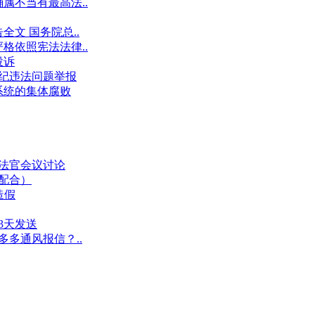
属不当有最高法..
文 国务院总..
格依照宪法法律..
投诉
件违纪违法问题举报
系统的集体腐败
业法官会议讨论
假配合）
造假
3天发送
多多通风报信？..