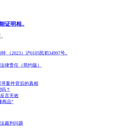
证明相..
反。
23）沪0105民初34997号..
法律责任（简约版）
探寻案件背后的真相
想吗？
反言无效
商品”
法裁判问题