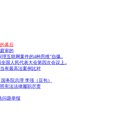
的幕后
庭审的
互联网案件的4种思维”自爆..
届全国人民代表大会第四次会议上..
当有最高法案例比对
国务院总理 李强（豆包）
照宪法法律履职尽责
违法问题举报