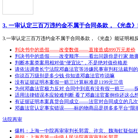
3. 一审认定三百万违约金不属于合同条款，《光盘》能
3.一审认定三百万违约金不属于合同条款，《光盘》能证明相
判决书中的造假——改变数值——直接造成899万元差价
判决书中的造假——改变顺序——看出问题你是行家 敢撕特 （20
判断本案类案用相对值“便宜比”，不是绝对值价格差
请依法调查长宁法院邓鑫法官等涉嫌民事审判枉法裁判的
你说百万级别是多少钱 你知道邓鑫法官咋说嘛
没有证据证明本案假一赔三计算标准是1199元三倍
为何邓鑫法官极力反对 合同中到底有没有假一赔三——
适用法律错误本应较难判断 看了邓鑫法官案例你还这么
有证据证明本案真货合同成立——法官对合同成立的几次
邓鑫法官认定事实错误——标的物商品是拼多多平台“限播
法院再审
爆料：上海一中院再审审判长郭震、许京、魏海虹疑似枉
举报：上海市第一中级人民法院再审审判长郭震