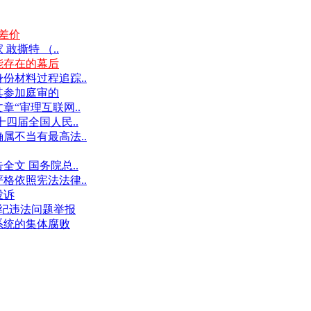
差价
撕特 （..
能存在的幕后
份材料过程追踪..
其参加庭审的
“审理互联网..
十四届全国人民..
属不当有最高法..
文 国务院总..
格依照宪法法律..
投诉
件违纪违法问题举报
系统的集体腐败