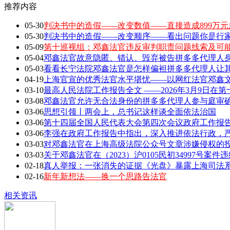
推荐内容
05-30
判决书中的造假——改变数值——直接造成899万元
05-30
判决书中的造假——改变顺序——看出问题你是行家 敢
05-09
第十巡视组：邓鑫法官违反审判职责问题线索及可
05-04
邓鑫法官故意隐匿、错认、毁弃被告拼多多代理人身
05-03
看看长宁法院邓鑫法官是怎样偏袒拼多多代理人让
04-19
上海官宣的优秀法官水平堪忧——以网红法官邓鑫文章
03-10
最高人民法院工作报告全文 ——2026年3月9日在第
03-08
邓鑫法官允许无合法身份的拼多多代理人参与庭审确
03-06
思想引领丨两会上，总书记这样谈全面依法治国
03-06
第十四届全国人民代表大会第四次会议政府工作报告全
03-06
李强在政府工作报告中指出，深入推进依法行政，严
03-03
对邓鑫法官在上海高级法院公众号文章涉嫌侵权的
03-03
关于邓鑫法官在（2023）沪0105民初34997号案
02-18
真人举报：一张消失的证据《光盘》暴露上海司法
02-16
新年新想法——换一个思路告法官
相关资讯