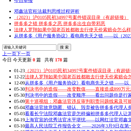
今日举报
邓鑫法官枉法裁判思维过程评析
（2023）沪0105民初34997号案件错误目录（有超链接）
拼多多之错 拼多多之恶 拼多多出生自带邪恶
法律人罗翔如果中国老百姓都敢去行使天价索赔会怎么样
从拼多多《用户服务协议》看电商先天之错 ——以（2023）
搜 索
上一页
下一页
今日
今天更新
0
篇 共有
178
篇
01-23
（2023）沪0105民初34997号案件错误目录（有超
12-22
法律人罗翔如果中国老百姓都敢去行使天价索赔会
12-09
从拼多多《用户服务协议》看电商先天之错 ——以（202
05-30
判决书中的造假——改变数值——直接造成899万元
05-30
判决书中的造假——改变顺序——看出问题你是行家 敢
05-09
第十巡视组：邓鑫法官违反审判职责问题线索及可
05-04
邓鑫法官故意隐匿、错认、毁弃被告拼多多代理人身
05-03
看看长宁法院邓鑫法官是怎样偏袒拼多多代理人让
04-19
上海官宣的优秀法官水平堪忧——以网红法官邓鑫文章
03-10
最高人民法院工作报告全文 ——2026年3月9日在第