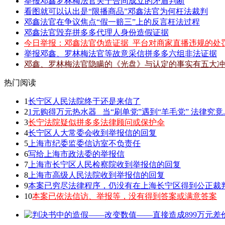
举报邓鑫罗林梅法官关于合同成立的矛盾判断
看图就可以认出是“限播商品”邓鑫法官为何枉法裁判
邓鑫法官在争议焦点“假一赔三”上的反言枉法过程
邓鑫法官毁弃拼多多代理人身份造假证据
今日举报：邓鑫法官伪造证据_平台对商家直播违规的处
举报邓鑫、罗林梅法官等故意采信拼多多六组非法证据
邓鑫、罗林梅法官隐瞒的《光盘》与认定的事实有五大冲
热门阅读
1
长宁区人民法院终于还是来信了
2
1元购得万元热水器 _当“刷单党”遇到“羊毛党” 法律究竟.
3
长宁法院疑似拼多多法律顾问或保护伞
4
长宁区人大常委会收到举报信的回复
5
上海市纪委监委信访室不负责任
6
写给上海市政法委的举报信
7
上海市长宁区人民检察院收到举报信的回复
8
上海市高级人民法院收到举报信的回复
9
本案已穷尽法律程序，仍没有在上海长宁区得到公正裁
10
本案已依法信访、举报等，没有得到答案或满意答案